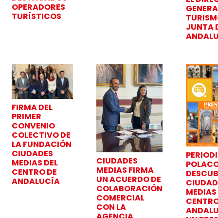
OPERADORES
GENERA
TURÍSTICOS
TURISM
JUNTA 
ANDALU
FIRMA DEL
PRIMER
CONVENIO
COLECTIVO DE
LA FUNDACIÓN
CIUDADES
PERIOD
CIUDADES
MEDIAS DEL
POLAC
MEDIAS FIRMA
CENTRO DE
DESCUB
UN ACUERDO DE
ANDALUCÍA
CIUDAD
COLABORACIÓN
MEDIAS
COMERCIAL
CENTRO
CON LA
ANDALU
AGENCIA