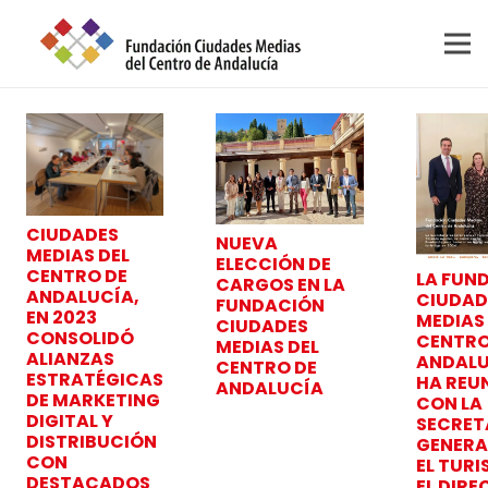
CIUDADES
NUEVA
MEDIAS DEL
ELECCIÓN DE
CENTRO DE
LA FUN
CARGOS EN LA
ANDALUCÍA,
CIUDAD
FUNDACIÓN
EN 2023
MEDIAS
CIUDADES
CONSOLIDÓ
CENTRO
MEDIAS DEL
ALIANZAS
ANDALU
CENTRO DE
ESTRATÉGICAS
HA REU
ANDALUCÍA
DE MARKETING
CON LA
DIGITAL Y
SECRET
DISTRIBUCIÓN
GENERA
CON
EL TURI
DESTACADOS
EL DIR